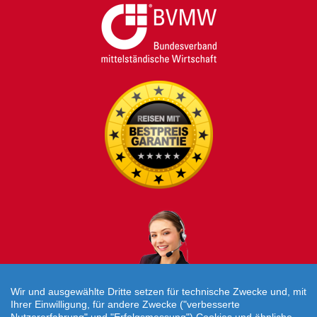
Wir und ausgewählte Dritte setzen für technische Zwecke und, mit
Ihrer Einwilligung, für andere Zwecke ("verbesserte