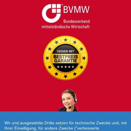
Wir und ausgewählte Dritte setzen für technische Zwecke und, mit
Ihrer Einwilligung, für andere Zwecke ("verbesserte